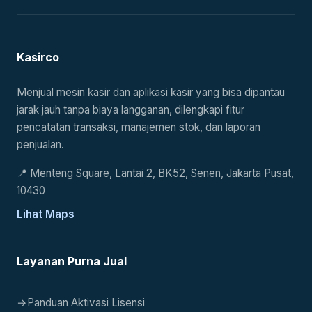
Kasirco
Menjual mesin kasir dan aplikasi kasir yang bisa dipantau
jarak jauh tanpa biaya langganan, dilengkapi fitur
pencatatan transaksi, manajemen stok, dan laporan
penjualan.
📍
Menteng Square, Lantai 2, BK52, Senen, Jakarta Pusat,
10430
Lihat Maps
Layanan Purna Jual
→
Panduan Aktivasi Lisensi