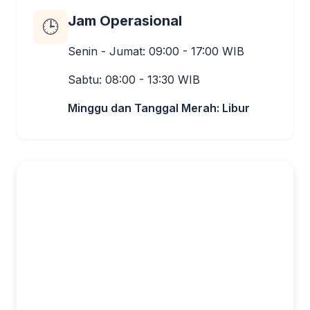
Jam Operasional
🕒
Senin - Jumat: 09:00 - 17:00 WIB
Sabtu: 08:00 - 13:30 WIB
Minggu dan Tanggal Merah: Libur