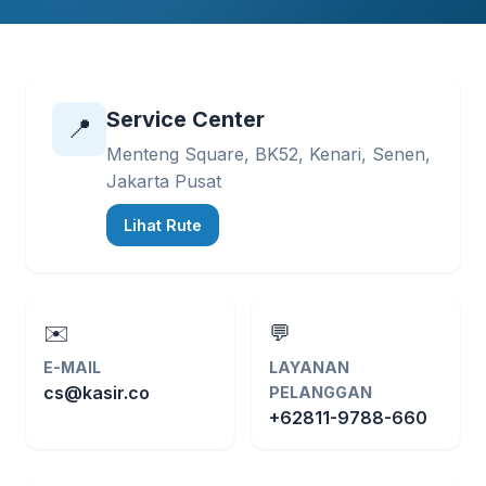
Service Center
📍
Menteng Square, BK52, Kenari, Senen,
Jakarta Pusat
Lihat Rute
✉️
💬
E-MAIL
LAYANAN
cs@kasir.co
PELANGGAN
+62811-9788-660