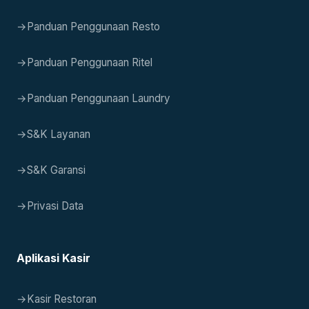
→
Panduan Penggunaan Resto
→
Panduan Penggunaan Ritel
→
Panduan Penggunaan Laundry
→
S&K Layanan
→
S&K Garansi
→
Privasi Data
Aplikasi Kasir
→
Kasir Restoran