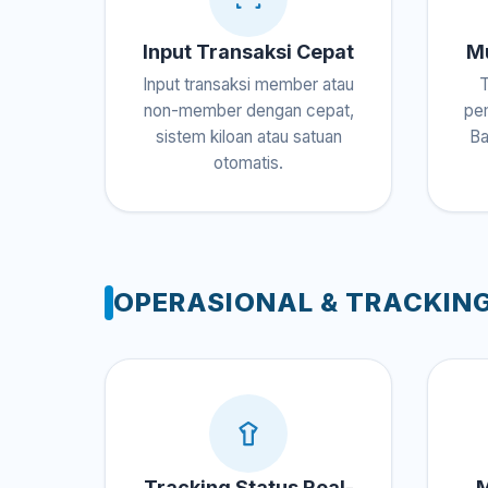
Input Transaksi Cepat
Mu
Input transaksi member atau
T
non-member dengan cepat,
pem
sistem kiloan atau satuan
Ba
otomatis.
OPERASIONAL & TRACKIN
Tracking Status Real-
M