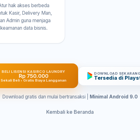
Atur hak akses berbeda
ntuk Kasir, Delivery Man,
an Admin guna menjaga
keamanan data bisnis.
BELI LISENSI KASIRCO LAUNDRY
DOWNLOAD SEKARAN
Rp 750.000
Tersedia di Plays
Sekali Beli • Gratis Biaya Langganan
Download gratis dan mulai bertransaksi
|
Minimal Android 9.0
Kembali ke Beranda