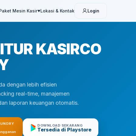
Paket Mesin Kasir
Lokasi & Kontak
Login
▼
FITUR KASIRCO
Y
da dengan lebih efisien
cking real-time, manajemen
an laporan keuangan otomatis.
LAUNDRY
DOWNLOAD SEKARANG
Tersedia di Playstore
Langganan