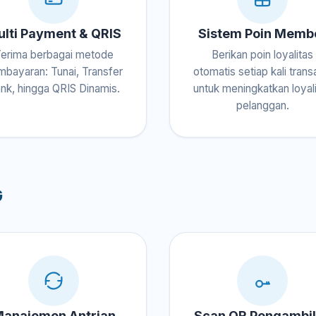
lti Payment & QRIS
Sistem Poin Memb
erima berbagai metode
Berikan poin loyalitas
bayaran: Tunai, Transfer
otomatis setiap kali trans
nk, hingga QRIS Dinamis.
untuk meningkatkan loyal
pelanggan.
G
anajemen Antrian
Scan QR Pengambi