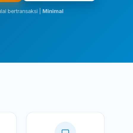
ai bertransaksi
|
Minimal