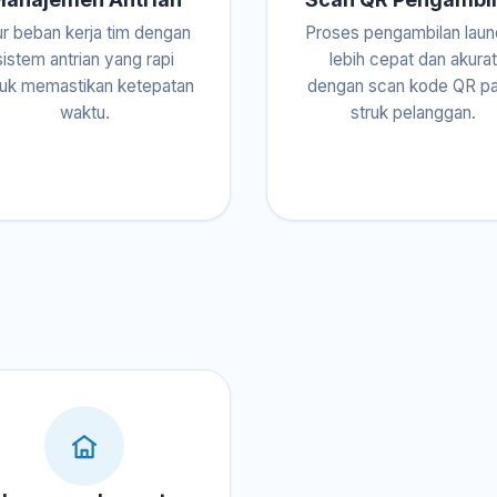
ur beban kerja tim dengan
Proses pengambilan laun
sistem antrian yang rapi
lebih cepat dan akurat
tuk memastikan ketepatan
dengan scan kode QR p
waktu.
struk pelanggan.