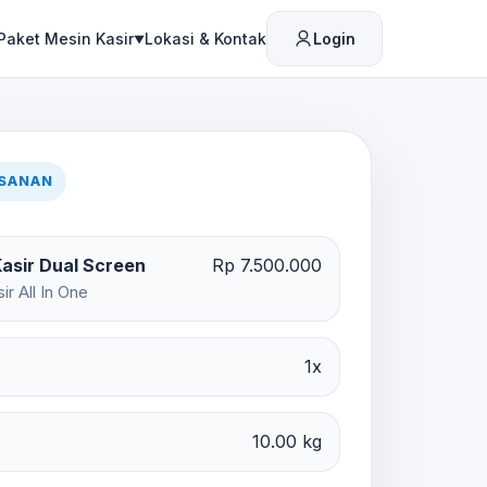
Paket Mesin Kasir
Lokasi & Kontak
Login
▼
ESANAN
asir Dual Screen
Rp 7.500.000
r All In One
1x
10.00 kg