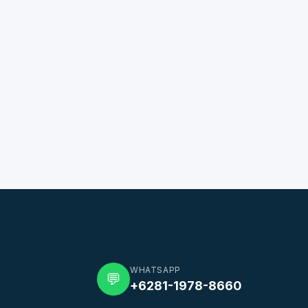
WHATSAPP
💬
+6281-1978-8660