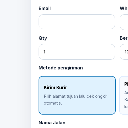
Email
Wha
Qty
Ber
Metode pengiriman
P
Kirim Kurir
A
Pilih alamat tujuan lalu cek ongkir
K
otomatis.
lu
Nama Jalan