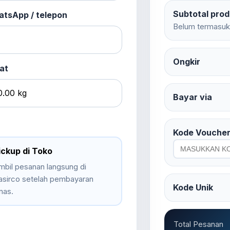
Subtotal pro
tsApp / telepon
Belum termasuk 
Ongkir
at
Bayar via
Kode Vouche
ickup di Toko
mbil pesanan langsung di
asirco setelah pembayaran
Kode Unik
nas.
Total Pesanan