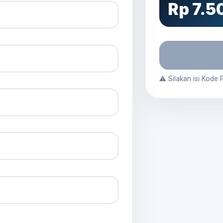
Rp 7.5
⚠️ Silakan isi Kode P