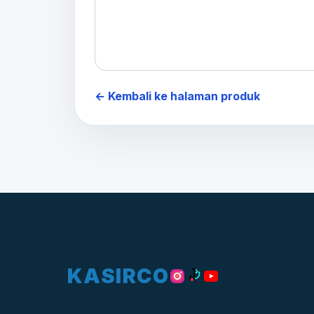
← Kembali ke halaman produk
KASIRCO