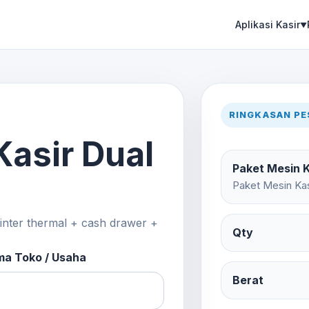
Aplikasi Kasir
▼
RINGKASAN P
Kasir Dual
Paket Mesin K
Paket Mesin Kasi
rinter thermal + cash drawer +
Qty
a Toko / Usaha
Berat