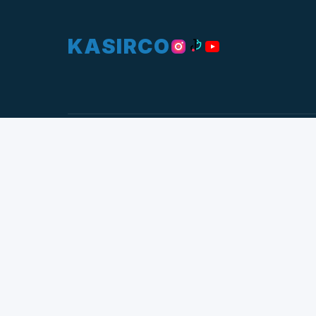
KASIRCO
Kasirco
Menjual mesin kasir dan aplikasi kasir yang bisa
dipantau jarak jauh tanpa biaya langganan,
dilengkapi fitur pencatatan transaksi, manajemen
stok, dan laporan penjualan.
📍
Menteng Square, Lantai 2, BK52, Senen,
Jakarta Pusat, 10430
Lihat Maps