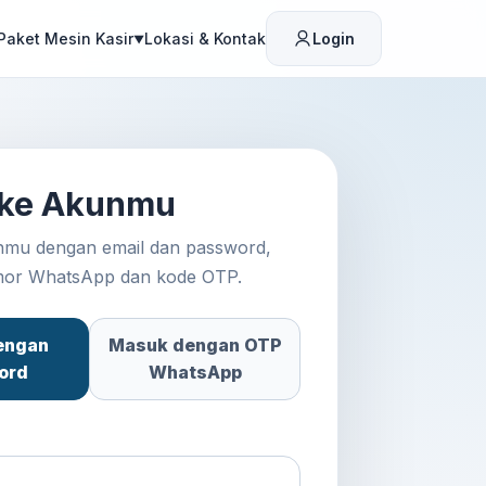
Paket Mesin Kasir
Lokasi & Kontak
Login
▼
ke Akunmu
mu dengan email dan password,
mor WhatsApp dan kode OTP.
engan
Masuk dengan OTP
ord
WhatsApp