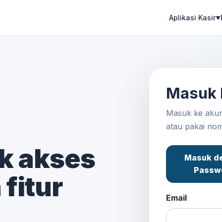
Aplikasi Kasir
▼
Masuk 
Masuk ke akun
atau pakai no
k akses
Masuk d
Passw
fitur
Email