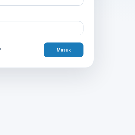
?
Masuk