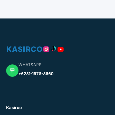
KASIRCO
WHATSAPP
💬
+6281-1978-8660
Kasirco