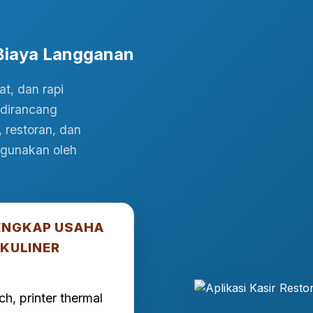
 Biaya Langganan
at, dan rapi
g dirancang
restoran, dan
igunakan oleh
ENGKAP USAHA
 KULINER
ch, printer thermal