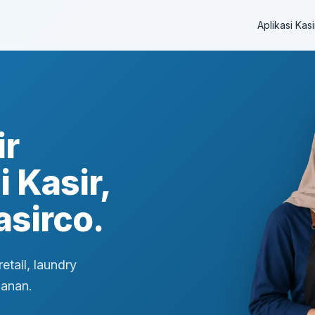
Aplikasi Kasi
ir
 Kasir,
sirco.
etail, laundry
ganan.