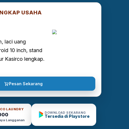
ENGKAP USAHA
, laci uang
roid 10 inch, stand
tur Kasirco lengkap.
Pesan Sekarang
IRCO LAUNDRY
DOWNLOAD SEKARANG
000
Tersedia di Playstore
Biaya Langganan